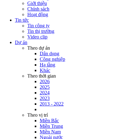
Giới thiệu
Chính sách
Hoạt động
Tin tức
Tin công ty
Tin thị trường
Video clip
Dự án
Theo dự án
Dân dụng
Công nghiệp
Hạ tầng
Khác
Theo thời gian
2026
2025
2024
2023
2013 - 2022
Theo vị trí
Miền Bắc
Miền Trung
Miền Nam
Ngoài nước