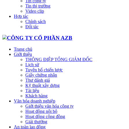
Tin công ty
Tin thị trường
Video clip
Hợp tác
Chính sách
Đối tác
Trang chủ
Giới thiệu
THÔNG ĐIỆP TỔNG GIÁM ĐỐC
Lịch sử
Tuyên bố chiến lược
Giấy chứng nhận
Thư đánh giá
Kỹ thuật xây dựng
Tài liệu
Khách hàng
Văn hóa doanh nghiệp
Giới thiệu văn hóa công ty
Hoạt động nội bộ
Hoạt động cộng đồng
Giải thưởng
An toàn lao động