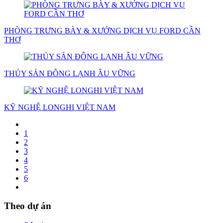
PHÒNG TRƯNG BÀY & XƯỞNG DỊCH VỤ FORD CẦN
THƠ
THỦY SẢN ĐÔNG LẠNH ÂU VỮNG
KỸ NGHỆ LONGHI VIỆT NAM
1
2
3
4
5
6
Theo dự án