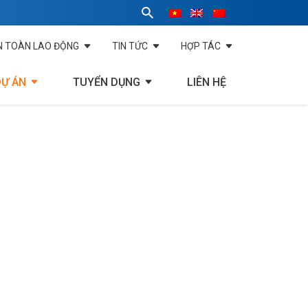
N TOÀN LAO ĐỘNG
TIN TỨC
HỢP TÁC
DỰ ÁN
TUYỂN DỤNG
LIÊN HỆ