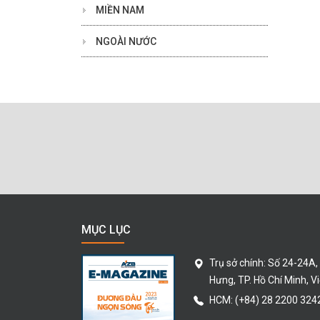
MIỀN NAM
NGOÀI NƯỚC
MỤC LỤC
Trụ sở chính:
Số 24-24A,
Hưng
, TP. Hồ Chí Minh
, V
HCM:
(+84) 28 2200 324