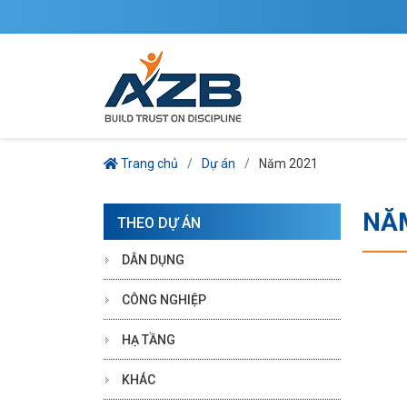
Trang chủ
Dự án
Năm 2021
NĂ
THEO DỰ ÁN
DÂN DỤNG
CÔNG NGHIỆP
HẠ TẦNG
KHÁC