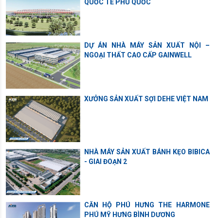
QUỐC TẾ PHÚ QUỐC
DỰ ÁN NHÀ MÁY SẢN XUẤT NỘI –
NGOẠI THẤT CAO CẤP GAINWELL
XƯỞNG SẢN XUẤT SỢI DEHE VIỆT NAM
NHÀ MÁY SẢN XUẤT BÁNH KẸO BIBICA
- GIAI ĐOẠN 2
CĂN HỘ PHÚ HƯNG THE HARMONE
PHÚ MỸ HƯNG BÌNH DƯƠNG