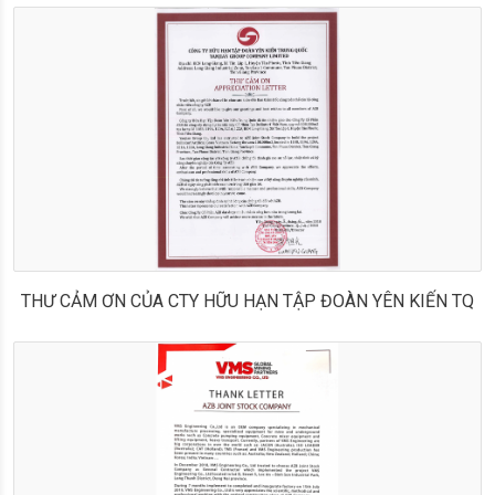
THƯ CẢM ƠN CỦA CTY HỮU HẠN TẬP ĐOÀN YÊN KIẾN TQ