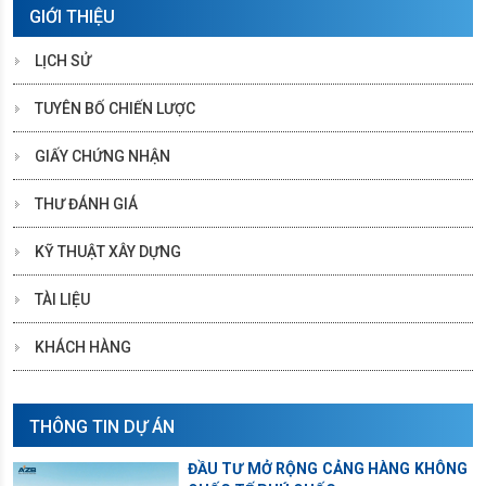
GIỚI THIỆU
LỊCH SỬ
TUYÊN BỐ CHIẾN LƯỢC
GIẤY CHỨNG NHẬN
THƯ ĐÁNH GIÁ
KỸ THUẬT XÂY DỰNG
TÀI LIỆU
KHÁCH HÀNG
THÔNG TIN DỰ ÁN
ĐẦU TƯ MỞ RỘNG CẢNG HÀNG KHÔNG