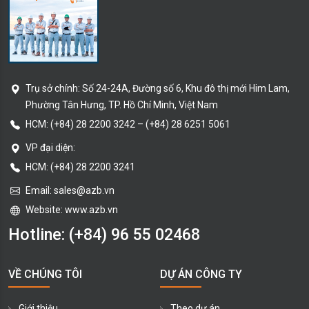
Trụ sở chính:
Số 24-24A, Đường số 6, Khu đô thị mới Him Lam,
Phường Tân Hưng
, TP. Hồ Chí Minh
, Việt Nam
HCM:
(+84) 28 2200 3242
–
(+84) 28 6251 5061
VP đại diện:
HCM: (+84) 28 2200 3241
Email:
sales@azb.vn
Website: www.azb.vn
Hotline:
(+84) 96 55 02468
VỀ CHÚNG TÔI
DỰ ÁN CÔNG TY
Giới thiệu
Theo dự án