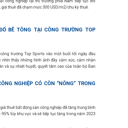
ất công nghiệp tại thị trường phía Nam tiếp tục leo
M, giá thuê đã chạm mức 300 USD/m2/chu kỳ thuê.
ĐỔ BÊ TÔNG TẠI CÔNG TRƯỜNG TOP
 công trường Top Sports vào một buổi tối ngày đầu
c nhìn thấy những hình ảnh đầy cảm xúc, cảm nhận
n và sự nhiệt huyết, quyết tâm cao của toàn bộ Ban
CÔNG NGHIỆP CÓ CÒN “NÓNG” TRONG
giá thuê bất động sản công nghiệp đã tăng trung bình
80-95% tùy khu vực và sẽ tiếp tục tăng trong năm 2023