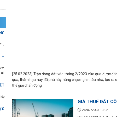
NG
Phú
 –
L
hơn
ai,
[25.02.2023] Trận động đất vào tháng 2/2023 vừa qua được đánh 
qua, thảm họa này đã phá hủy hàng chục nghìn tòa nhà, tạo ra 
ỆT
thế giới chấn động.
iệp
GIÁ THUÊ ĐẤT CÔ
ẸO
24/02/2023 13:02