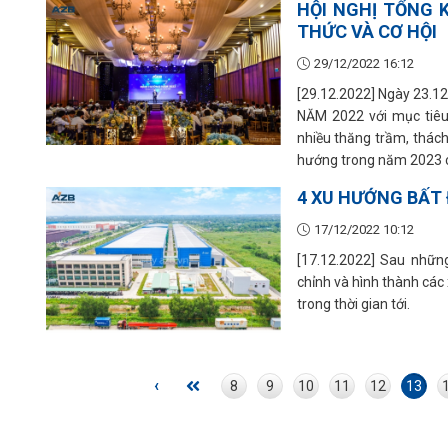
HỘI NGHỊ TỔNG 
THỨC VÀ CƠ HỘI
29/12/2022 16:12
[29.12.2022] Ngày 23.1
NĂM 2022 với mục tiêu
nhiều thăng trầm, thách
hướng trong năm 2023 c
4 XU HƯỚNG BẤT 
17/12/2022 10:12
[17.12.2022] Sau những
chỉnh và hình thành các 
trong thời gian tới.
‹
8
9
10
11
12
13