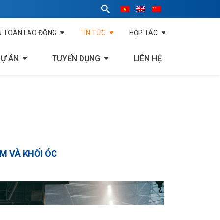
N TOÀN LAO ĐỘNG
TIN TỨC
HỢP TÁC
DỰ ÁN
TUYỂN DỤNG
LIÊN HỆ
M VÀ KHỐI ÓC