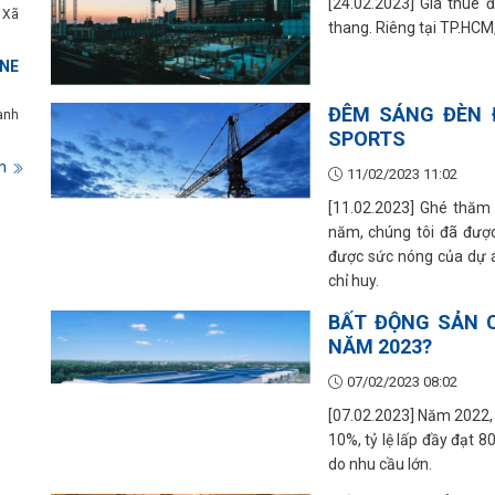
[24.02.2023] Giá thuê đ
 Xã
thang. Riêng tại TP.HC
NE
ĐÊM SÁNG ĐÈN 
ành
SPORTS
m
11/02/2023 11:02
[11.02.2023] Ghé thăm
năm, chúng tôi đã đượ
được sức nóng của dự á
chỉ huy.
BẤT ĐỘNG SẢN 
NĂM 2023?
07/02/2023 08:02
[07.02.2023] Năm 2022, 
10%, tỷ lệ lấp đầy đạt 
do nhu cầu lớn.