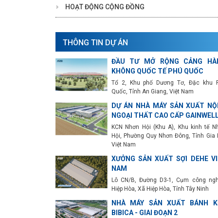
HOẠT ĐỘNG CỘNG ĐỒNG
THÔNG TIN DỰ ÁN
ĐẦU TƯ MỞ RỘNG CẢNG HÀ
KHÔNG QUỐC TẾ PHÚ QUỐC
Tổ 2, Khu phố Dương Tơ, Đặc khu 
Quốc, Tỉnh An Giang, Việt Nam
DỰ ÁN NHÀ MÁY SẢN XUẤT NỘI
NGOẠI THẤT CAO CẤP GAINWEL
KCN Nhơn Hội (Khu A), Khu kinh tế N
Hội, Phường Quy Nhơn Đông, Tỉnh Gia L
Việt Nam
XƯỞNG SẢN XUẤT SỢI DEHE VI
NAM
Lô CN/B, Đường D3-1, Cụm công ngh
Hiệp Hòa, Xã Hiệp Hòa, Tỉnh Tây Ninh
NHÀ MÁY SẢN XUẤT BÁNH K
BIBICA - GIAI ĐOẠN 2