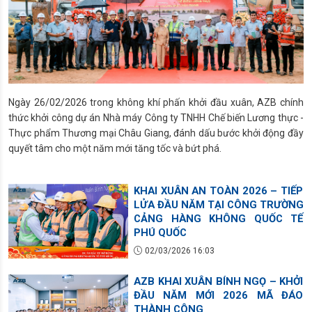
Ngày 26/02/2026 trong không khí phấn khởi đầu xuân, AZB chính
thức khởi công dự án Nhà máy Công ty TNHH Chế biến Lương thực -
Thực phẩm Thương mại Châu Giang, đánh dấu bước khởi động đầy
quyết tâm cho một năm mới tăng tốc và bứt phá.
KHAI XUÂN AN TOÀN 2026 – TIẾP
LỬA ĐẦU NĂM TẠI CÔNG TRƯỜNG
CẢNG HÀNG KHÔNG QUỐC TẾ
PHÚ QUỐC
02/03/2026 16:03
AZB KHAI XUÂN BÍNH NGỌ – KHỞI
ĐẦU NĂM MỚI 2026 MÃ ĐÁO
THÀNH CÔNG