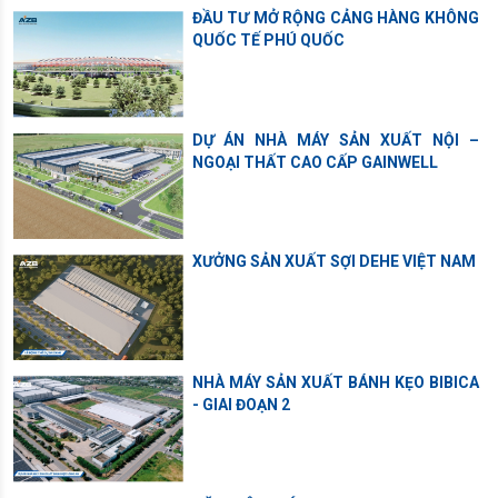
ĐẦU TƯ MỞ RỘNG CẢNG HÀNG KHÔNG
QUỐC TẾ PHÚ QUỐC
DỰ ÁN NHÀ MÁY SẢN XUẤT NỘI –
NGOẠI THẤT CAO CẤP GAINWELL
XƯỞNG SẢN XUẤT SỢI DEHE VIỆT NAM
NHÀ MÁY SẢN XUẤT BÁNH KẸO BIBICA
- GIAI ĐOẠN 2