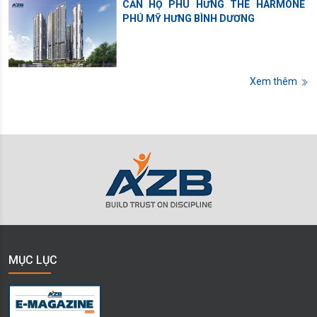
CĂN HỘ PHÚ HƯNG THE HARMONE
PHÚ MỸ HƯNG BÌNH DƯƠNG
Xem thêm
MỤC LỤC