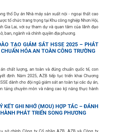
ng thổ Dự án Nhà máy sản xuất nội - ngoại thất cao
ược tổ chức trang trọng tại Khu công nghiệp Nhơn Hội,
ỉnh Gia Lai, với sự tham dự và quan tâm của lãnh đạo
sở, ban, ngành và chính quyền địa phương.
ÀO TẠO GIÁM SÁT HSSE 2025 – PHÁT
, CHUẨN HÓA AN TOÀN CÔNG TRƯỜNG
án chất lượng, an toàn và đúng chuẩn quốc tế, con
uyết định. Năm 2025, AZB tiếp tục triển khai Chương
HSSE dành cho đội ngũ giám sát an toàn tại các dự án,
nền tảng chuyên môn và nâng cao kỹ năng thực hành
KÝ KẾT GHI NHỚ (MOU) HỢP TÁC – ĐÁNH
 HÀNH PHÁT TRIỂN SONG PHƯƠNG
trụ sở chính Công ty Cổ phần AZB, AZB và Công ty