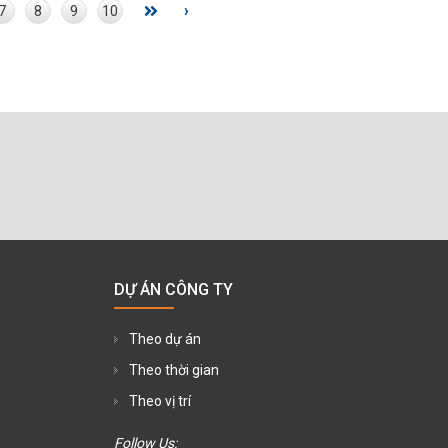
›
7
8
9
10
DỰ ÁN CÔNG TY
Theo dự án
Theo thời gian
Theo vị trí
Follow Us: