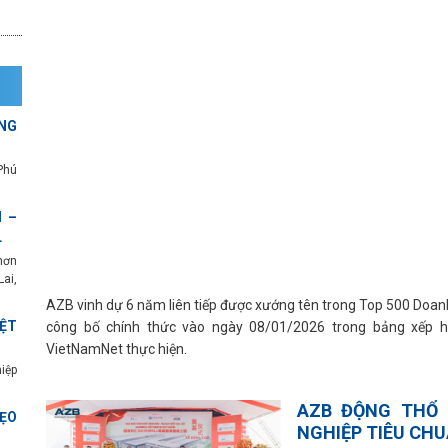
NG
Phú
 –
L
hơn
ai,
AZB vinh dự 6 năm liên tiếp được xướng tên trong Top 500 Doa
ỆT
công bố chính thức vào ngày 08/01/2026 trong bảng xếp h
VietNamNet thực hiện.
iệp
AZB ĐỘNG THỔ 
ẸO
NGHIỆP TIÊU CHU