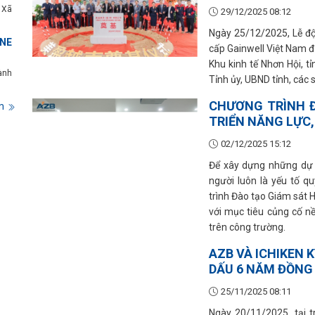
 Xã
29/12/2025 08:12
Ngày 25/12/2025, Lễ độ
NE
cấp Gainwell Việt Nam đ
Khu kinh tế Nhơn Hội, t
ành
Tỉnh ủy, UBND tỉnh, các 
CHƯƠNG TRÌNH Đ
m
TRIỂN NĂNG LỰC
02/12/2025 15:12
Để xây dựng những dự 
người luôn là yếu tố q
trình Đào tạo Giám sát 
với mục tiêu củng cố 
trên công trường.
AZB VÀ ICHIKEN 
DẤU 6 NĂM ĐỒNG
25/11/2025 08:11
Ngày 20/11/2025, tại 