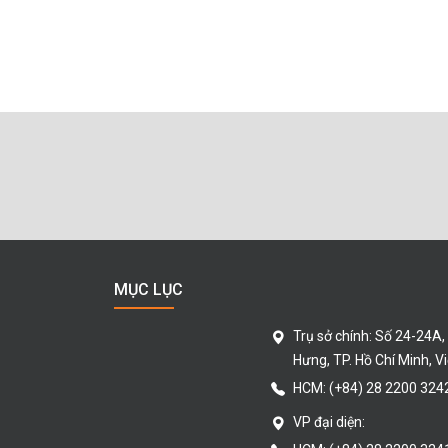
MỤC LỤC
Trụ sở chính:
Số 24-24A,
Hưng
, TP. Hồ Chí Minh
, V
HCM:
(+84) 28 2200 324
VP đại diện: