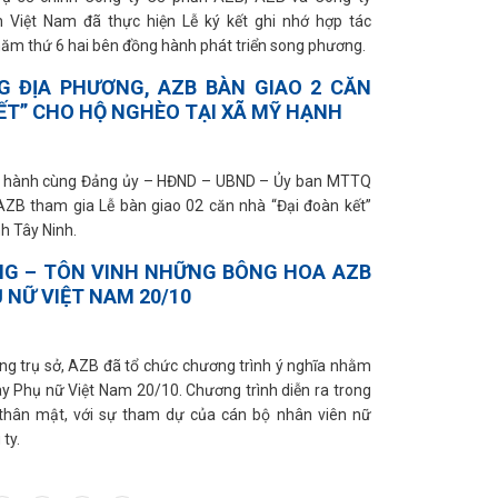
 Việt Nam đã thực hiện Lễ ký kết ghi nhớ hợp tác
ăm thứ 6 hai bên đồng hành phát triển song phương.
 ĐỊA PHƯƠNG, AZB BÀN GIAO 2 CĂN
ẾT” CHO HỘ NGHÈO TẠI XÃ MỸ HẠNH
g hành cùng Đảng ủy – HĐND – UBND – Ủy ban MTTQ
ZB tham gia Lễ bàn giao 02 căn nhà “Đại đoàn kết”
h Tây Ninh.
G – TÔN VINH NHỮNG BÔNG HOA AZB
 NỮ VIỆT NAM 20/10
ng trụ sở, AZB đã tổ chức chương trình ý nghĩa nhằm
ày Phụ nữ Việt Nam 20/10. Chương trình diễn ra trong
thân mật, với sự tham dự của cán bộ nhân viên nữ
ty.