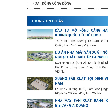
HOẠT ĐỘNG CỘNG ĐỒNG
THÔNG TIN DỰ ÁN
ĐẦU TƯ MỞ RỘNG CẢNG HÀ
KHÔNG QUỐC TẾ PHÚ QUỐC
Tổ 2, Khu phố Dương Tơ, Đặc khu 
Quốc, Tỉnh An Giang, Việt Nam
DỰ ÁN NHÀ MÁY SẢN XUẤT NỘI
NGOẠI THẤT CAO CẤP GAINWEL
KCN Nhơn Hội (Khu A), Khu kinh tế N
Hội, Phường Quy Nhơn Đông, Tỉnh Gia L
Việt Nam
XƯỞNG SẢN XUẤT SỢI DEHE VI
NAM
Lô CN/B, Đường D3-1, Cụm công ngh
Hiệp Hòa, Xã Hiệp Hòa, Tỉnh Tây Ninh
NHÀ MÁY SẢN XUẤT BÁNH K
BIBICA - GIAI ĐOẠN 2