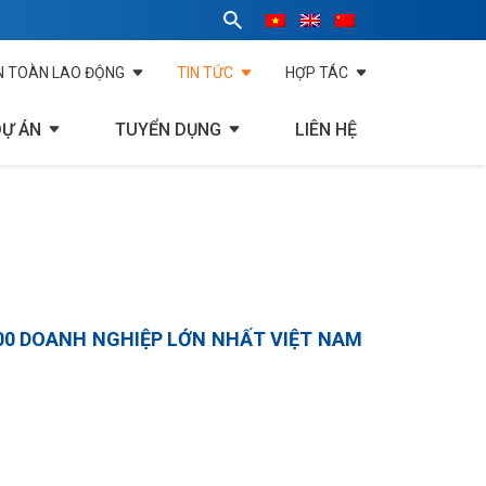
N TOÀN LAO ĐỘNG
TIN TỨC
HỢP TÁC
DỰ ÁN
TUYỂN DỤNG
LIÊN HỆ
00 DOANH NGHIỆP LỚN NHẤT VIỆT NAM