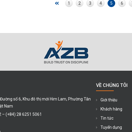
1
2
3
4
5
6
VỀ CHÚNG TÔI
 Đường số 6, Khu đô thị mới Him Lam, Phường Tân
Giới thiệu
iệt Nam
Khách hàng
2
–
(+84) 28 6251 5061
Tin tức
Tuyển dụng