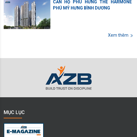
CĂN HỘ PHÚ HƯNG THE HARMONE
PHÚ MỸ HƯNG BÌNH DƯƠNG
Xem thêm
MỤC LỤC