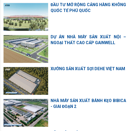
ĐẦU TƯ MỞ RỘNG CẢNG HÀNG KHÔNG
QUỐC TẾ PHÚ QUỐC
DỰ ÁN NHÀ MÁY SẢN XUẤT NỘI –
NGOẠI THẤT CAO CẤP GAINWELL
XƯỞNG SẢN XUẤT SỢI DEHE VIỆT NAM
NHÀ MÁY SẢN XUẤT BÁNH KẸO BIBICA
- GIAI ĐOẠN 2