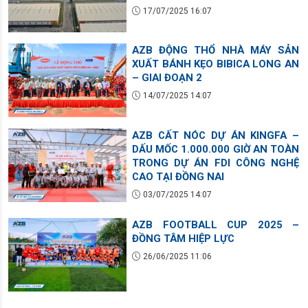
17/07/2025 16:07
AZB ĐỘNG THỔ NHÀ MÁY SẢN
XUẤT BÁNH KẸO BIBICA LONG AN
– GIAI ĐOẠN 2
14/07/2025 14:07
AZB CẤT NÓC DỰ ÁN KINGFA –
DẤU MỐC 1.000.000 GIỜ AN TOÀN
TRONG DỰ ÁN FDI CÔNG NGHỆ
CAO TẠI ĐỒNG NAI
03/07/2025 14:07
AZB FOOTBALL CUP 2025 –
ĐỒNG TÂM HIỆP LỰC
26/06/2025 11:06