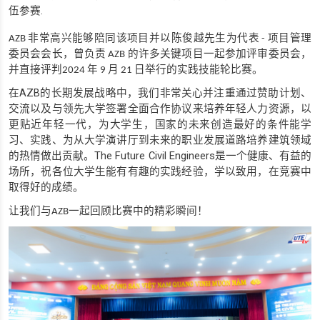
.
伍参赛
非常高兴能够陪同该项目并以陈俊越先生为代表
项目管理
AZB
-
委员会会长，曾负责
的许多关键项目一起参加评审委员会，
AZB
并直接评判
年
月
日举行的实践技能轮比赛。
2024
9
21
AZB
在
的长期发展战略中，我们非常关心并注重通过赞助计划、
交流以及与领先大学签署全面合作协议来培养年轻人力资源，以
更贴近年轻一代，为大学生，国家的未来创造最好的条件能学
习、实践、为从大学演讲厅到未来的职业发展道路培养建筑领域
The Future Civil Engineers
的热情做出贡献。
是一个健康、有益的
场所，祝各位大学生能有有趣的实践经验，学以致用，在竞赛中
取得好的成绩。
让我们与
一起回顾比赛中的精彩瞬间！
AZB