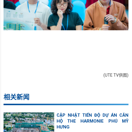
(UTE TV供图)
相关新闻
CẬP NHẬT TIẾN ĐỘ DỰ ÁN CĂN
HỘ THE HARMONIE PHÚ MỸ
HƯNG