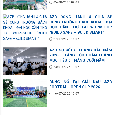
05/08/2026 09:08
AZB ĐỒNG HÀNH & CHIA SẺ
CÙNG TRƯỜNG BÁCH KHOA - ĐẠI
HỌC CẦN THƠ TẠI WORKSHOP
“BUILD SAFE – BUILD SMART”
27/07/2026 16:07
AZB SƠ KẾT 6 THÁNG ĐẦU NĂM
2026 – TĂNG TỐC HOÀN THÀNH
MỤC TIÊU 6 THÁNG CUỐI NĂM
23/07/2026 13:07
BÙNG NỔ TẠI GIẢI ĐẤU AZB
FOOTBALL OPEN CUP 2026
16/07/2026 10:07