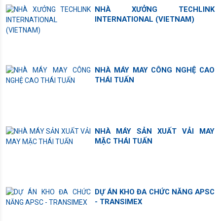
NHÀ XƯỞNG TECHLINK
INTERNATIONAL (VIETNAM)
NHÀ MÁY MAY CÔNG NGHỆ CAO
THÁI TUẤN
NHÀ MÁY SẢN XUẤT VẢI MAY
MẶC THÁI TUẤN
DỰ ÁN KHO ĐA CHỨC NĂNG APSC
- TRANSIMEX