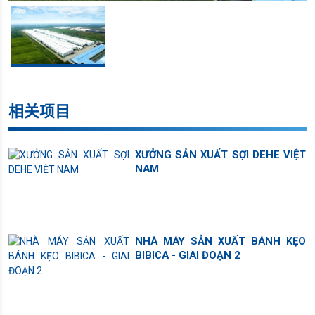
相关项目
XƯỞNG SẢN XUẤT SỢI DEHE VIỆT
NAM
NHÀ MÁY SẢN XUẤT BÁNH KẸO
BIBICA - GIAI ĐOẠN 2