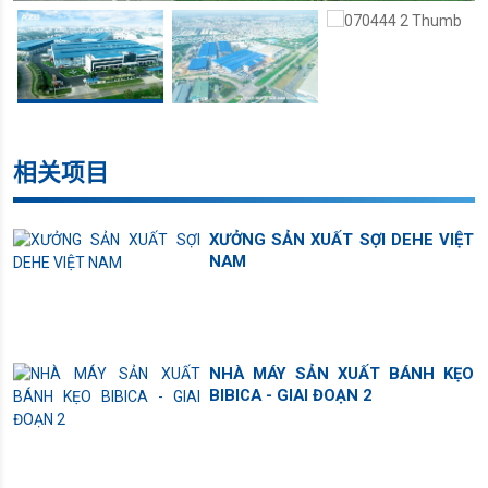
相关项目
XƯỞNG SẢN XUẤT SỢI DEHE VIỆT
NAM
NHÀ MÁY SẢN XUẤT BÁNH KẸO
BIBICA - GIAI ĐOẠN 2