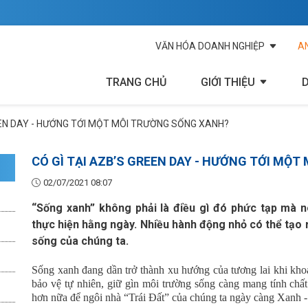
VĂN HÓA DOANH NGHIỆP
A
TRANG CHỦ
GIỚI THIỆU
EEN DAY - HƯỚNG TỚI MỘT MÔI TRƯỜNG SỐNG XANH?
CÓ GÌ TẠI AZB’S GREEN DAY - HƯỚNG TỚI MỘ
02/07/2021 08:07
“Sống xanh” không phải là điều gì đó phức tạp mà 
thực hiện hằng ngày. Nhiều hành động nhỏ có thể tạo 
sống của chúng ta.
Sống xanh đang dần trở thành xu hướng của tương lai khi khoa h
bảo vệ tự nhiên, giữ gìn môi trường sống càng mang tính chất
hơn nữa để ngôi nhà “Trái Đất” của chúng ta ngày càng Xanh -