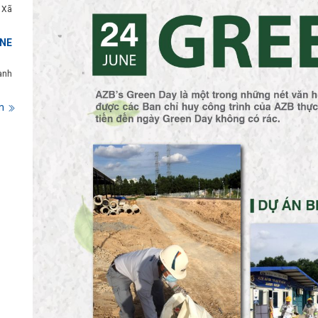
 Xã
NE
ành
m