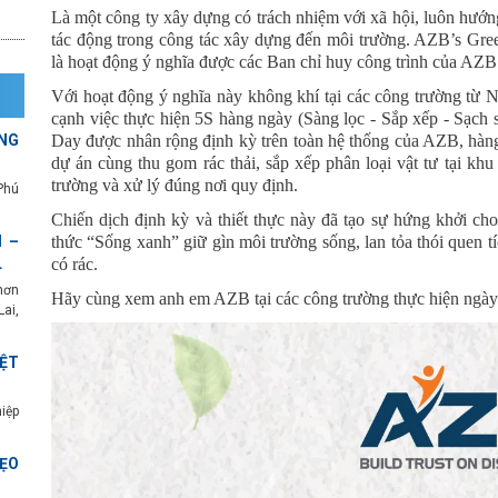
Là một công ty xây dựng có trách nhiệm với xã hội, luôn hướn
tác động trong công tác xây dựng đến môi trường. AZB’s Gree
là hoạt động ý nghĩa được các Ban chỉ huy công trình của AZB 
Với hoạt động ý nghĩa này không khí tại các công trường từ N
cạnh việc thực hiện 5S hàng ngày (Sàng lọc - Sắp xếp - Sạch s
NG
Day được nhân rộng định kỳ trên toàn hệ thống của AZB, hàng 
dự án cùng thu gom rác thải, sắp xếp phân loại vật tư tại kh
trường và xử lý đúng nơi quy định.
Phú
Chiến dịch định kỳ và thiết thực này đã tạo sự hứng khởi cho
 –
thức “Sống xanh” giữ gìn môi trường sống, lan tỏa thói quen t
L
có rác.
hơn
Hãy cùng xem anh em AZB tại các công trường thực hiện ngà
ai,
ỆT
iệp
ẸO