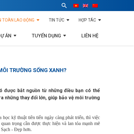
N TOÀN LAO ĐỘNG
TIN TỨC
HỢP TÁC
DỰ ÁN
TUYỂN DỤNG
LIÊN HỆ
T MÔI TRƯỜNG SỐNG XANH?
nó được bắt nguồn từ những điều bạn có thể
ra những thay đổi lớn, giúp bảo vệ môi trường
ọc kỹ thuật tiên tiến ngày càng phát triển, thì việc 
 quan trọng cần được thực hiện và lan tỏa mạnh mẽ 
 Sạch - Đẹp hơn.