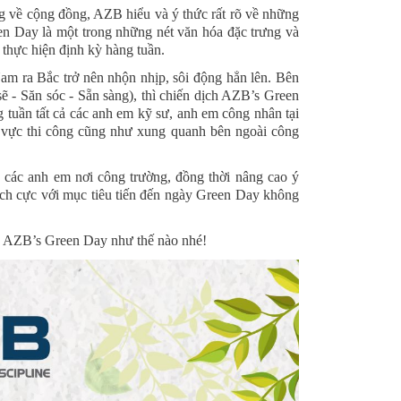
g về cộng đồng, AZB hiểu và ý thức rất rõ về những 
n Day là một trong những nét văn hóa đặc trưng và 
thực hiện định kỳ hàng tuần.
am ra Bắc trở nên nhộn nhịp, sôi động hẳn lên. Bên 
ẽ - Săn sóc - Sẵn sàng), thì chiến dịch AZB’s Green 
tuần tất cả các anh em kỹ sư, anh em công nhân tại 
u vực thi công cũng như xung quanh bên ngoài công 
 các anh em nơi công trường, đồng thời nâng cao ý 
ích cực với mục tiêu tiến đến ngày Green Day không 
y AZB’s Green Day như thế nào nhé!