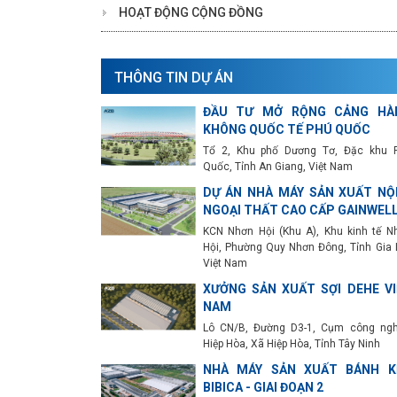
HOẠT ĐỘNG CỘNG ĐỒNG
THÔNG TIN DỰ ÁN
ĐẦU TƯ MỞ RỘNG CẢNG HÀ
KHÔNG QUỐC TẾ PHÚ QUỐC
Tổ 2, Khu phố Dương Tơ, Đặc khu 
Quốc, Tỉnh An Giang, Việt Nam
DỰ ÁN NHÀ MÁY SẢN XUẤT NỘI
NGOẠI THẤT CAO CẤP GAINWEL
KCN Nhơn Hội (Khu A), Khu kinh tế N
Hội, Phường Quy Nhơn Đông, Tỉnh Gia L
Việt Nam
XƯỞNG SẢN XUẤT SỢI DEHE VI
NAM
Lô CN/B, Đường D3-1, Cụm công ngh
Hiệp Hòa, Xã Hiệp Hòa, Tỉnh Tây Ninh
NHÀ MÁY SẢN XUẤT BÁNH K
BIBICA - GIAI ĐOẠN 2