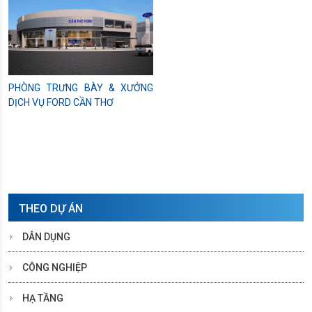
PHÒNG TRƯNG BÀY & XƯỞNG
DỊCH VỤ FORD CẦN THƠ
THEO DỰ ÁN
DÂN DỤNG
CÔNG NGHIỆP
HẠ TẦNG