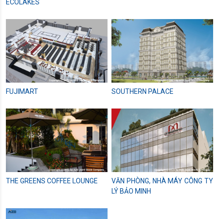
ECOLAKES
FUJIMART
SOUTHERN PALACE
THE GREENS COFFEE LOUNGE
VĂN PHÒNG, NHÀ MÁY CÔNG TY
LÝ BẢO MINH