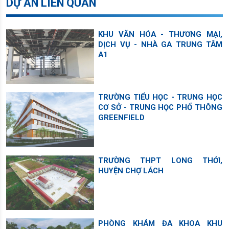
DỰ ÁN LIÊN QUAN
KHU VĂN HÓA - THƯƠNG MẠI,
DỊCH VỤ - NHÀ GA TRUNG TÂM
A1
TRƯỜNG TIỂU HỌC - TRUNG HỌC
CƠ SỞ - TRUNG HỌC PHỔ THÔNG
GREENFIELD
TRƯỜNG THPT LONG THỚI,
HUYỆN CHỢ LÁCH
PHÒNG KHÁM ĐA KHOA KHU