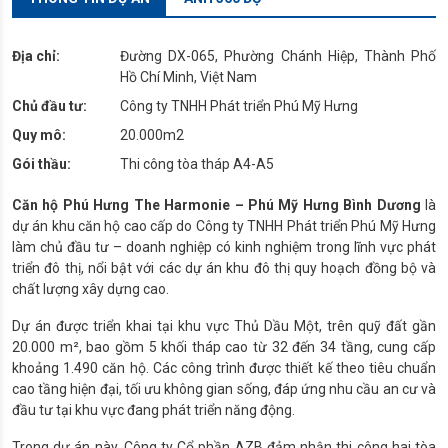
Địa chỉ:
Đường DX-065, Phường Chánh Hiệp, Thành Phố
Hồ Chí Minh, Việt Nam
Chủ đầu tư:
Công ty TNHH Phát triển Phú Mỹ Hưng
Quy mô:
20.000m2
Gói thầu:
Thi công tòa tháp A4-A5
Căn hộ Phú Hưng The Harmonie – Phú Mỹ Hưng Bình Dương
là
dự án khu căn hộ cao cấp do Công ty TNHH Phát triển Phú Mỹ Hưng
làm chủ đầu tư – doanh nghiệp có kinh nghiệm trong lĩnh vực phát
triển đô thị, nổi bật với các dự án khu đô thị quy hoạch đồng bộ và
chất lượng xây dựng cao.
Dự án được triển khai tại khu vực Thủ Dầu Một, trên quỹ đất gần
20.000 m², bao gồm 5 khối tháp cao từ 32 đến 34 tầng, cung cấp
khoảng 1.490 căn hộ. Các công trình được thiết kế theo tiêu chuẩn
cao tầng hiện đại, tối ưu không gian sống, đáp ứng nhu cầu an cư và
đầu tư tại khu vực đang phát triển năng động.
Trong dự án này, Công ty Cổ phần AZB đảm nhận thi công hai tòa