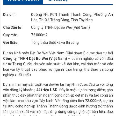
Địa chỉ:
Đường N4, KCN Thành Thành Công, Phường An
Hòa, Thị Xã Trảng Bàng, Tỉnh Tây Ninh
Chủ đầu tư:
Công ty TNHH Dệt Bo Wei (Việt Nam)
Quy mô:
72.000m2
Gói thầu:
Tổng thầu thiết kế và thi công
Dự án Nhà máy Dệt Bo Wei Việt Nam (Giai đoạn I) được đầu tư bởi
Công ty TNHH Dệt Bo Wei (Việt Nam)
– doanh nghiệp có vốn đầu
tư từ Trung Quốc, chuyên sản xuất vải dệt kim, vải đan móc và các
loại vải kỹ thuật cao phục vụ ngành thời trang, thể thao và công
nghiệp xuất khẩu.
Dự án nhà máy sản xuất vải Bowei tại Tây Ninh được đầu tư với tổng
vốn đăng ký khoảng
44 triệu USD
. Đây là một dự án trọng điểm, góp
phần thúc đẩy phát triển ngành công nghiệp dệt may và tạo công ăn
việc làm cho khu vực Tây Ninh. Với tổng diện tích
72.000m²
, dự án
tại Khu công nghiệp Thành Thành Công được định hướng trở thành
tổ hợp sản xuất vải hiện đại, ứng dụng công nghệ dệt tiên tiến, đáp