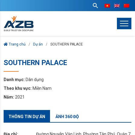
Trang chủ
Dự án
SOUTHERN PALACE
SOUTHERN PALACE
Danh mục:
Dân dụng
Theo khu vực:
Miền Nam
Năm:
2021
THÔNG TIN DỰ ÁN
ẢNH 360 ĐỘ
Địa chỉ:
Đường Nguyễn Văn Linh, Phường Tân Phú, Quận 7,