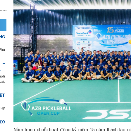
NG
Phú
 –
L
hơn
ai,
ỆT
iệp
ẸO
Nằm trong chuỗi hoạt động kỷ niệm 15 năm thành lập cô