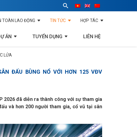
N TOÀN LAO ĐỘNG
TIN TỨC
HỢP TÁC
DỰ ÁN
TUYỂN DỤNG
LIÊN HỆ
ỰC LỬA
 SÂN ĐẤU BÙNG NỔ VỚI HƠN 125 VĐV
2026 đã diễn ra thành công với sự tham gia
 đấu và hơn 200 người tham gia, cổ vũ tại sân