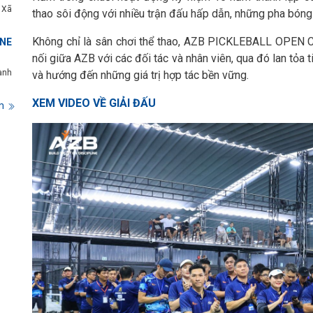
 Xã
thao sôi động với nhiều trận đấu hấp dẫn, những pha bóng k
Không chỉ là sân chơi thể thao, AZB PICKLEBALL OPEN CU
NE
nối giữa AZB với các đối tác và nhân viên, qua đó lan tỏa 
ành
và hướng đến những giá trị hợp tác bền vững.
XEM VIDEO VỀ GIẢI ĐẤU
m