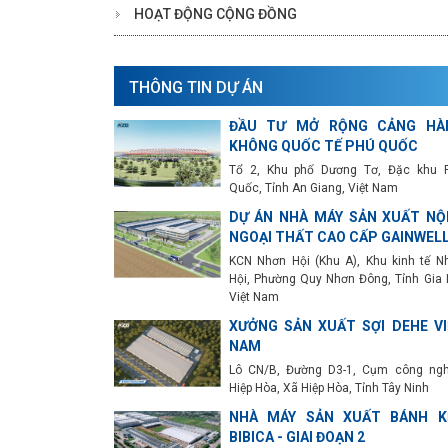
HOẠT ĐỘNG CỘNG ĐỒNG
THÔNG TIN DỰ ÁN
ĐẦU TƯ MỞ RỘNG CẢNG HÀ
KHÔNG QUỐC TẾ PHÚ QUỐC
Tổ 2, Khu phố Dương Tơ, Đặc khu 
Quốc, Tỉnh An Giang, Việt Nam
DỰ ÁN NHÀ MÁY SẢN XUẤT NỘI
NGOẠI THẤT CAO CẤP GAINWEL
KCN Nhơn Hội (Khu A), Khu kinh tế N
Hội, Phường Quy Nhơn Đông, Tỉnh Gia L
Việt Nam
XƯỞNG SẢN XUẤT SỢI DEHE VI
NAM
Lô CN/B, Đường D3-1, Cụm công ngh
Hiệp Hòa, Xã Hiệp Hòa, Tỉnh Tây Ninh
NHÀ MÁY SẢN XUẤT BÁNH K
BIBICA - GIAI ĐOẠN 2