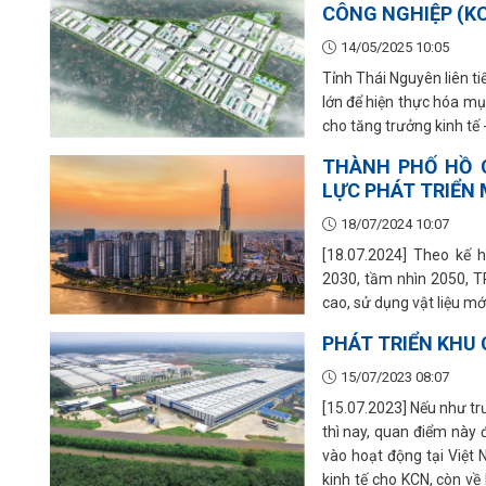
CÔNG NGHIỆP (K
14/05/2025 10:05
Tỉnh Thái Nguyên liên t
lớn để hiện thực hóa mụ
cho tăng trưởng kinh tế 
THÀNH PHỐ HỒ C
LỰC PHÁT TRIỂN 
18/07/2024 10:07
[18.07.2024] Theo kế 
2030, tầm nhìn 2050, T
cao, sử dụng vật liệu mớ
PHÁT TRIỂN KHU 
15/07/2023 08:07
[15.07.2023] Nếu như trư
thì nay, quan điểm này đ
vào hoạt động tại Việt 
kinh tế cho KCN, còn về 