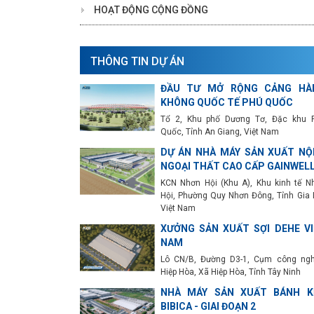
HOẠT ĐỘNG CỘNG ĐỒNG
THÔNG TIN DỰ ÁN
ĐẦU TƯ MỞ RỘNG CẢNG HÀ
KHÔNG QUỐC TẾ PHÚ QUỐC
Tổ 2, Khu phố Dương Tơ, Đặc khu 
Quốc, Tỉnh An Giang, Việt Nam
DỰ ÁN NHÀ MÁY SẢN XUẤT NỘI
NGOẠI THẤT CAO CẤP GAINWEL
KCN Nhơn Hội (Khu A), Khu kinh tế N
Hội, Phường Quy Nhơn Đông, Tỉnh Gia L
Việt Nam
XƯỞNG SẢN XUẤT SỢI DEHE VI
NAM
Lô CN/B, Đường D3-1, Cụm công ngh
Hiệp Hòa, Xã Hiệp Hòa, Tỉnh Tây Ninh
NHÀ MÁY SẢN XUẤT BÁNH K
BIBICA - GIAI ĐOẠN 2