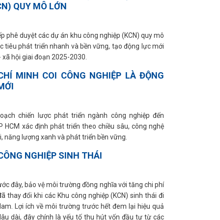
CN) QUY MÔ LỚN
iếp phê duyệt các dự án khu công nghiệp (KCN) quy mô
c tiêu phát triển nhanh và bền vững, tạo động lực mới
- xã hội giai đoạn 2025-2030.
HÍ MINH COI CÔNG NGHIỆP LÀ ĐỘNG
MỚI
hoạch chiến lược phát triển ngành công nghiệp đến
P HCM xác định phát triển theo chiều sâu, công nghệ
i, năng lượng xanh và phát triển bền vững.
CÔNG NGHIỆP SINH THÁI
ớc đây, bảo vệ môi trường đồng nghĩa với tăng chi phí
ã thay đổi khi các Khu công nghiệp (KCN) sinh thái đi
Nam. Lợi ích về môi trường trước hết đem lại hiệu quả
lâu dài, đây chính là yếu tố thu hút vốn đầu tư từ các