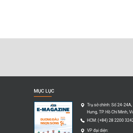
MỤC LỤC
Trụ sở chính:
Số 24-24A,
Hưng
, TP. Hồ Chí Minh
, V
HCM:
(+84) 28 2200 324
VP đại diện: