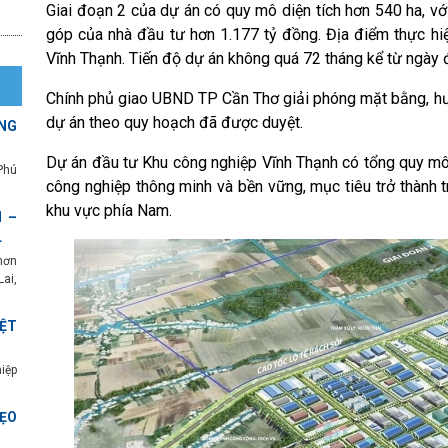
Giai đoạn 2 của dự án có quy mô diện tích hơn 540 ha, vớ
góp của nhà đầu tư hơn 1.177 tỷ đồng. Địa điểm thực hiện
Vĩnh Thạnh. Tiến độ dự án không quá 72 tháng kể từ ngày 
Chính phủ giao UBND TP Cần Thơ giải phóng mặt bằng, hướ
dự án theo quy hoạch đã được duyệt.
NG
Dự án đầu tư Khu công nghiệp Vĩnh Thạnh có tổng quy mô
Phú
công nghiệp thông minh và bền vững, mục tiêu trở thành 
khu vực phía Nam.
 –
L
hơn
ai,
ỆT
iệp
ẸO