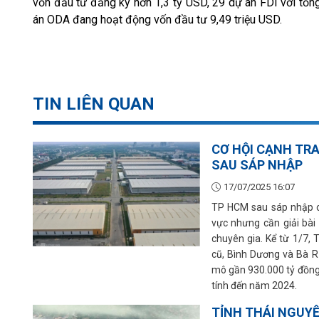
vốn đầu tư đăng ký hơn 1,3 tỷ USD, 29 dự án FDI với tổn
án ODA đang hoạt động vốn đầu tư 9,49 triệu USD.
TIN LIÊN QUAN
CƠ HỘI CẠNH TR
SAU SÁP NHẬP
17/07/2025 16:07
TP HCM sau sáp nhập có
vực nhưng cần giải bài
chuyên gia. Kể từ 1/7,
cũ, Bình Dương và Bà R
mô gần 930.000 tỷ đồng,
tính đến năm 2024.
TỈNH THÁI NGUYÊ