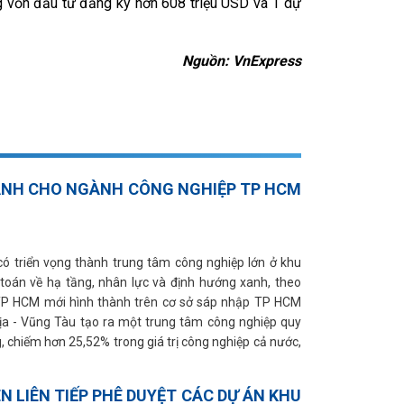
g vốn đầu tư đăng ký hơn 608 triệu USD và 1 dự
Nguồn: VnExpress
ANH CHO NGÀNH CÔNG NGHIỆP TP HCM
 triển vọng thành trung tâm công nghiệp lớn ở khu
 toán về hạ tầng, nhân lực và định hướng xanh, theo
 TP HCM mới hình thành trên cơ sở sáp nhập TP HCM
ịa - Vũng Tàu tạo ra một trung tâm công nghiệp quy
 chiếm hơn 25,52% trong giá trị công nghiệp cả nước,
N LIÊN TIẾP PHÊ DUYỆT CÁC DỰ ÁN KHU