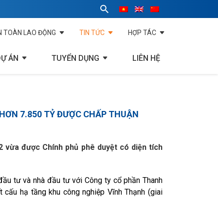
N TOÀN LAO ĐỘNG
TIN TỨC
HỢP TÁC
DỰ ÁN
TUYỂN DỤNG
LIÊN HỆ
 HƠN 7.850 TỶ ĐƯỢC CHẤP THUẬN
2 vừa được Chính phủ phê duyệt có diện tích
ầu tư và nhà đầu tư với Công ty cổ phần Thanh
 cấu hạ tầng khu công nghiệp Vĩnh Thạnh (giai